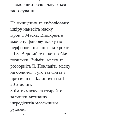
зморшки розгладжуються
застосування:
На очищенну та екфоліовану
шкіру нанесіть маску.
Крок 1 Маска:
Відокремте
змочену флісову маску по
перфорованій лінії від кроків
2 і 3. Відкрийте пакетик біля
позначки. Зніміть маску та
розгорніть її. Покладіть маску
на обличчя, туго затягніть і
притисніть. Залишити на 15-
20 хвилин.
Зніміть маску та втирайте
залишки активних
інгредієнтів масажними
рухами.