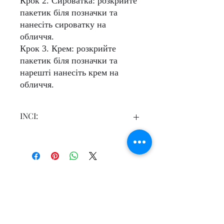
Крок 2. Сироватка:
розкрийте
пакетик біля позначки та
нанесіть сироватку на
обличчя.
Крок 3. Крем:
розкрийте
пакетик біля позначки та
нарешті нанесіть крем на
обличчя.
INCI:
Hydro-Maske
: Aqua (Water), Butylene
Glycol, Glycerin, Glycereth-26, Betaine,
Panthenol, Sodium Hyaluronate, Camellia
Sinensis Leaf Extract, Cucumis Sativus
(Cucumber) Fruit Extract, Aloe
Barbadensis Leaf Extract, Chamomilla
Recutita (Matricaria) Flower Extract,
Супутні товари
Aloe Barbadensis Leaf Juice Powder,
Artemisia Vulgaris Extract, Bellis