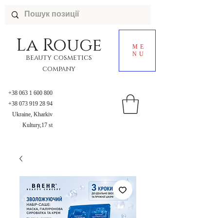
La
Rouge
ME
NU
beauty cosmetics
company
+38 063 1 600 800
+38 073 919 28 94
Ukraine, Kharkiv
Kultury,17 st