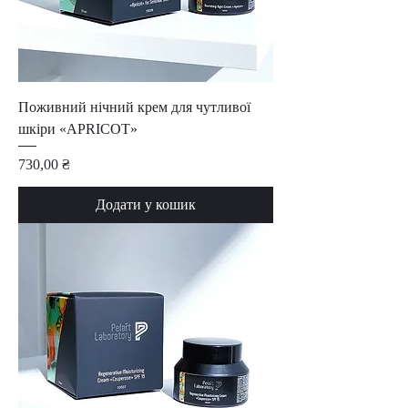
Поживний нічний крем для чутливої
шкіри «APRICOT»
Ціна
730,00 ₴
Додати у кошик