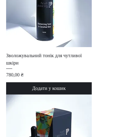
Зволожувальний тонік для чутливої
шкіри
Ціна
780,00 ₴
Додати у кошик