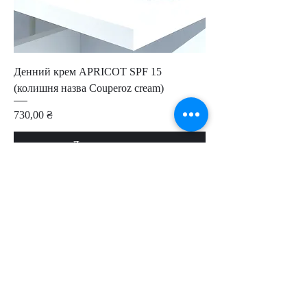
Денний крем APRICOT SPF 15
(колишня назва Couperoz cream)
Ціна
730,00 ₴
Додати у кошик