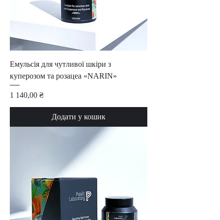
Емульсія для чутливої шкіри з
куперозом та розацеа «NARIN»
Ціна
1 140,00 ₴
Додати у кошик