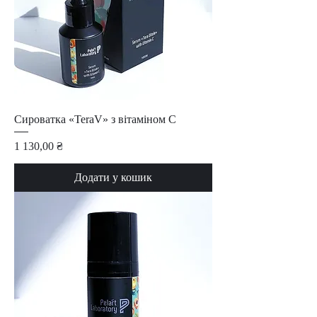
Сироватка «TeraV» з вітаміном С
Ціна
1 130,00 ₴
Додати у кошик