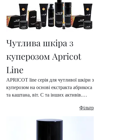
Чутлива шкіра з
куперозом Apricot
Line
APRICOT line серія для чутливої шкіри з
куперозом на основі екстракта абрикоса
та каштана, віт. С та інших активів.
Зменшує проникність капілярів,
Фільтр
покращує мікроциркуляцію, запобігає
утворенню стазів, має виражену
протизапальну дію. Активізує
виведення надлишку рідини, тонізує та
заспокоює подразнену шкіру, знімає