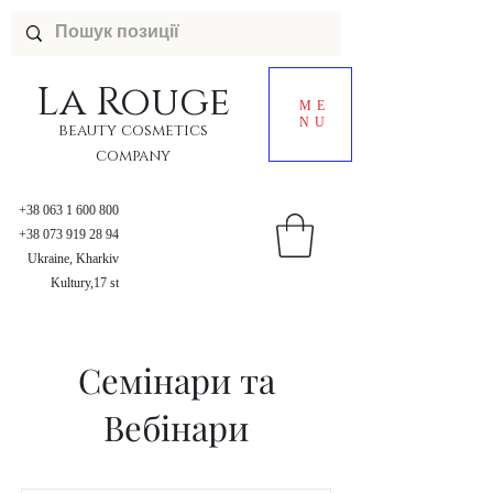
La
Rouge
ME
NU
beauty cosmetics
company
+38 063 1 600 800
+38 073 919 28 94
Ukraine, Kharkiv
Kultury,17 st
Семінари та
Вебінари