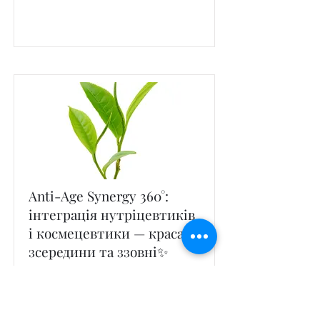
Anti-Age Synergy 360°:
інтеграція нутріцевтиків
і космецевтики — краса
зсередини та ззовні✨
This is placeholder text. To change this
content, double-click on the element and
click Change Content.