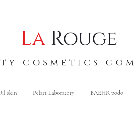
La
Rouge
uty cosmetics co
il skin
Pelart Laboratory
BAEHR podo