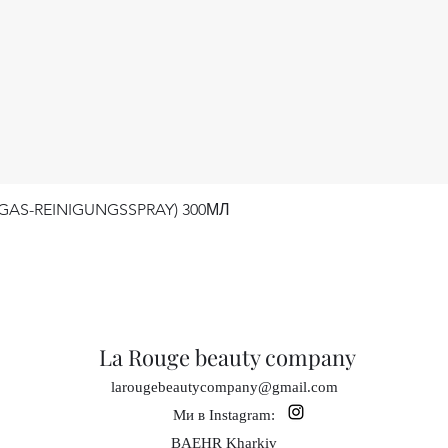
S-REINIGUNGSSPRAY) 300МЛ
Швидкий перегляд
La Rouge beauty company
larougebeautycompany@gmail.com
Ми в Instagram:
BAEHR Kharkiv