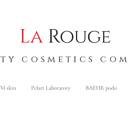
La
Rouge
uty cosmetics co
il skin
Pelart Laboratory
BAEHR podo