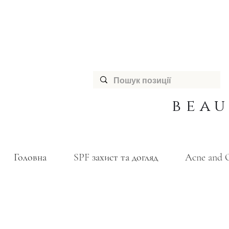
bea
Головна
SPF захист та догляд
Acne and O