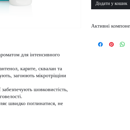
Додати у кошик
Активні компоне
Олія м'яти, олія Ши, 
водоростей, екстракт 
 ароматом для інтенсивного
пантенол, карите, сквалан та
ують, загоюють мікротріщіни
ї забезпечують шовковистість,
говелості.
ляє швидко поглинатися, не