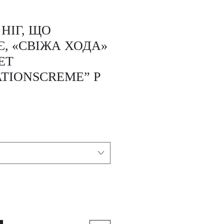
НІГ, ЩО
Є, «СВІЖА ХОДА»
ET
TIONSCREME” P