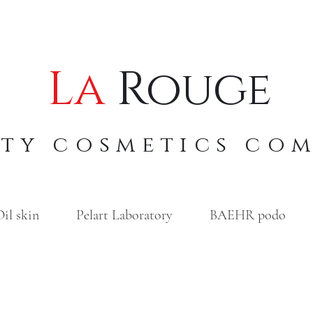
La
Rouge
uty cosmetics co
il skin
Pelart Laboratory
BAEHR podo