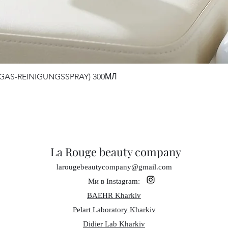
S-REINIGUNGSSPRAY) 300МЛ
Швидкий перегляд
La Rouge beauty company
larougebeautycompany@gmail.com
Ми в Instagram:
BAEHR Kharkiv
Pelart Laboratory Kharkiv
Didier Lab Kharkiv