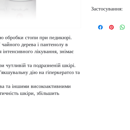
олія чайного дерева, 
Застосування:
пантенол, алантоїн.
Втерти
масажними рух
проблемні зони.
єю обробки стопи при педикюрі.
ї чайного дерева і пантенолу в
ля інтенсивного лікування, знімає
.
и чутливій та подразненій шкірі.
'якшувальну дію на гіперкератоз та
ева та іншими високоактивними
ичність шкіри, збільшить