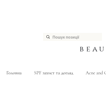
bea
Головна
SPF захист та догляд
Acne and O