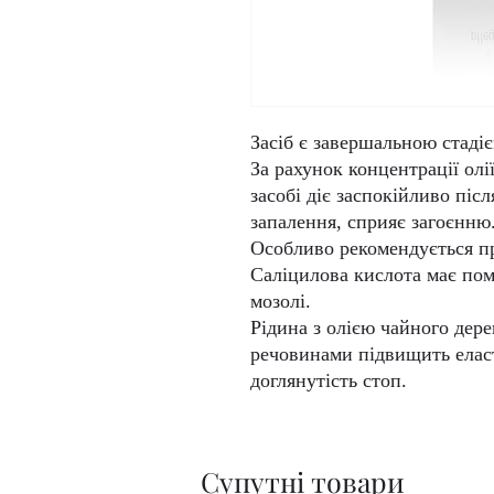
Засіб є завершальною стаді
За рахунок концентрації олі
засобі діє заспокійливо піс
запалення, сприяє загоєнню
Особливо рекомендується пр
Саліцилова кислота має пом
мозолі.
Рідина з олією чайного дер
речовинами підвищить еласт
доглянутість стоп.
Супутні товари