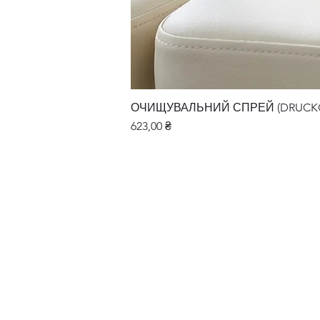
ОЧИЩУВАЛЬНИЙ СПРЕЙ (DRUCKGA
Ціна
623,00 ₴